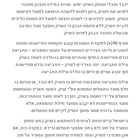
יכבד ומבלי שנותן השיק יפגע .שנית במידה והבנק מתנגד
לפרוע את השיק ,ניתן לפנות ללשכת ההוצאה לפועל למימוש
השיק. חשוב להדגיש כי לשכת הוצאה לפועל לא תפתח הליכים
לגבית השיק ללא חתמת הבנק כי השיק הופקד ומהי הסיבה
שבשלה התנגד הבנק לפרוע השיק .
סעיף 96(א) לפקודת השטרות קובע תקופות התיישנות שונות
למסבים וליתר הצדדים החתומים על השטר המסבים – התביעה
נגדם מתיישנת בחלוף שנתיים מהיום בו נולדה לאוחז בשיק
עילת התביעה. יתר הצדדים לשיק – התביעה נגדם מתיישנת
תוך שבע שנים מן היום בו נולדה עילת התביעה.
עילת התביעה מתגבשת מהיום בו השיק לא כובד, או מהיום בו
חלף מועד התשלום המוסכם עפ"י שיק. כאשר תאריך ההמחאות
הושלם על ידי האוחז בשיק, זמן רב לאחר מועד ההתחייבות,
מועד ההתיישנות לא יקבע ממועד חילול ההמחאה, אלא
מהמועד בו היה אמור מושך השיק לקיים את התשלום.
בישראל קיים הנוהג לעיתים להשתמש בשיק בתור מסמך
המעיד על חוב ולא בתור אמצעי תשלום גרידא. במקרה כזה, אם
אכן מוכח כי השיק נמסר למטרה שיהווה מסמך המעיד על חוב