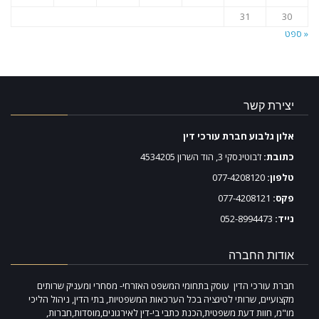
31
30
« ספט
יצירת קשר
אלון גלבוע חברת עורכי דין
כתובת:
ז'בוטינסקי 3, הוד השרון 4534205
טלפון:
077-4208120
פקס:
077-4208121
נייד:
052-8994473
אודות החברה
חברת עורכי הדין עוסק בתחומי המשפט האזרחי- מסחרי ומעניק שרותים
מקצועיים, שרותי לטיגציה בכל הערכאות המשפטיות, בתי הדין, ניהול הליכי
מו"מ, חוות דעת משפטית,הכנת כתבי בי-דין לאירגונים,מוסדות,חברות,