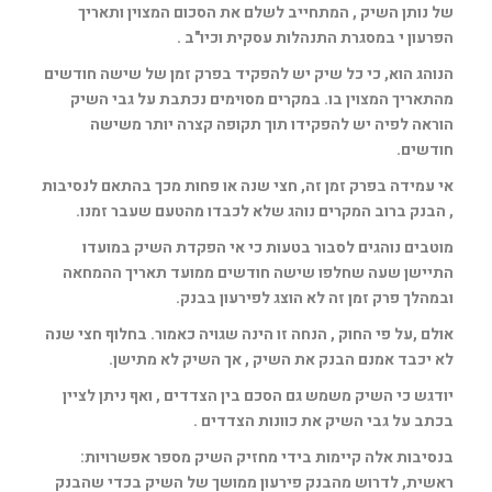
של נותן השיק , המתחייב לשלם את הסכום המצוין ותאריך
הפרעון י במסגרת התנהלות עסקית וכיו"ב .
הנוהג הוא, כי כל שיק יש להפקיד בפרק זמן של שישה חודשים
מהתאריך המצוין בו. במקרים מסוימים נכתבת על גבי השיק
הוראה לפיה יש להפקידו תוך תקופה קצרה יותר משישה
חודשים.
אי עמידה בפרק זמן זה, חצי שנה או פחות מכך בהתאם לנסיבות
, הבנק ברוב המקרים נוהג שלא לכבדו מהטעם שעבר זמנו.
מוטבים נוהגים לסבור בטעות כי אי הפקדת השיק במועדו
התיישן שעה שחלפו שישה חודשים ממועד תאריך ההמחאה
ובמהלך פרק זמן זה לא הוצג לפירעון בבנק.
אולם ,על פי החוק , הנחה זו הינה שגויה כאמור. בחלוף חצי שנה
לא יכבד אמנם הבנק את השיק , אך השיק לא מתישן.
יודגש כי השיק משמש גם הסכם בין הצדדים , ואף ניתן לציין
בכתב על גבי השיק את כוונות הצדדים .
בנסיבות אלה קיימות בידי מחזיק השיק מספר אפשרויות:
ראשית, לדרוש מהבנק פירעון ממושך של השיק בכדי שהבנק