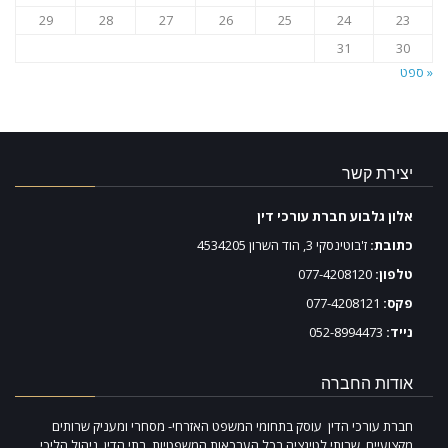
29
28
27
26
25
24
23
31
30
« ספט
יצירת קשר
אלון גלבוע חברת עורכי דין
כתובת:
ז'בוטינסקי 3, הוד השרון 4534205
טלפון:
077-4208120
פקס:
077-4208121
נייד:
052-8994473
אודות החברה
חברת עורכי הדין עוסק בתחומי המשפט האזרחי- מסחרי ומעניק שרותים
מקצועיים, שרותי לטיגציה בכל הערכאות המשפטיות, בתי הדין, ניהול הליכי