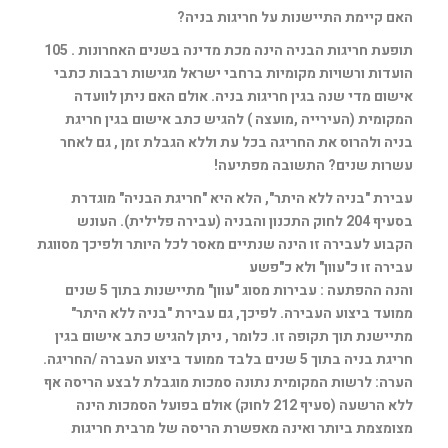
האם קיימת התיישנות על חריגות בניה?
תופעת חריגות הבניה הינה מכת מדינה בשנים האחרונות . 105
הועדות ורשויות מקומיות ברחבי ישראל מגישות רבבות כתבי
אישום מדי שנה בגין חריגות בניה. אולם האם ניתן לוועדה
המקומית (העירייה ,מועצה ) להגיש כתב אישום בגין חריגת
בניה ולהרוס את החריגה בכל עת וללא הגבלת זמן , גם לאחר
עשרות שנים? התשובה מפתיעה!
עבירת "בניה ללא היתר", הלא היא "חריגת הבניה" מוגדרת
בסעיף 204 לחוק התכנון והבניה (עבירה פלילית). העונש
הקבוע לעבירה זו הינה שנתיים מאסר לכל היותר ולפיכך מסווגת
עבירה זו כ"עוון" ולא כ"פשע
והנה ההפתעה : עבירות מסוג "עוון" מתיישנות בתוך 5 שנים
ממועד ביצוע העבירה. לפיכך, גם עבירת "בניה ללא היתר"
מתיישנת תוך תקופה זו. כלומר , ניתן להגיש כתב אישום בגין
חריגת בניה בתוך 5 שנים בלבד ממועד ביצוע העברה /החריגה.
הערה: לרשות המקומית נתונה סמכות מוגבלת לבצע הריסה אף
ללא הרשעה (סעיף 212 לחוק) אולם בפועל הסמכות הינה
מצומצמת ביותר ואינה מאפשרת הריסה של מרבית חריגות