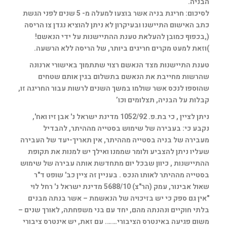
הבניה.
לסיכום: חריגת בניה אשר בוצעו למעלה מ- 5 שנים לפני הגשת
כתב האישום התיישנו ובעיקרון לא ניתן להוציא נגדן צו הריסה
(,בכפוף כמובן להעלאת טענת ההתיישנות על ידי הנאשם!
)וזאת למעט מקרים חריגים ביותר, של הריסה ללא הרשעה.
טענת התיישנות מצד הנאשם רצוי שתתמוך באישורי ארנונה
שהרשות מחייבת את הנאשם בתשלום בגין אותם שטחים
שהוספו לנכס אשר שולמו במשך השנים לרשות עבור החריגה זו,
קבלות על הבניה, תצלומים וכו’
ניתן לציין , כי בת.פ. 1052/92 מדינת ישראל נ' אבן זיו ואח',
נקבע כי: בעבירה של שימוש בסטייה מההיתר, להבדיל
מעבירה של בניה בסטייה מההיתר, אין תאריך-יעד של העבירה
שעליו ניתן להצביע ולומר שממנו ואילך יש למנות את תקופת
ההתיישנות , כיוון שבכל יום מתחדשת אותה עבירה של שימוש
בסטייה מההיתר לאותו הנכס . בעניין זה ציין כב' שופט ד"ר
שאול אבינור, עמק (הר"צ) 5688/10 מדינת ישראל נ' רחל לוי
"אין גם ספק כי יש בזיכויה של הנאשמת – אשר בנתה מבנים
בלתי חוקיים ונהנתה מהם, יחד עם בני משפחתה, לאורך שנים –
משום פגיעה באינטרס הציבורי……. עם זאת, יש אינטרס ציבורי