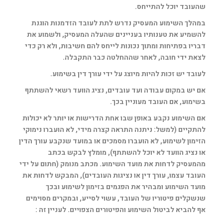
שהעובד יוכל להתייחס.
במהלך השימוע המעסיק נדרש לתת לעובד הזדמנות הוגנת
להשמיע את טענותיו בעניינים שהעלה המעסיק, ולשמוע את
דבריו בפתיחות ומתוך נכונות לייחס להם חשיבות, ולא רק כדי
לצאת ידי חובה, לאחר שההחלטה כבר התקבלה.
לעובד יש זכות להיות מיוצג על ידי עורך דין בשימוע.
אם יש במקום עבודה ועד עובדים, נציג הוועד רשאי להשתתף
בשימוע, אם העובד מעוניין בכך.
אם השימוע נקבע באופן שבו אחת הדרישות או יותר לא יכולות
להתקיים (למשל: ניתנה התראה קצרה מידי, לא הועברו נימוקי
הזימון לשימוע, לא הועברו מסמכים או במועד שנקבע עורך הדין
או נציג הוועד לא יוכל להשתתף), מומלץ לבקש בכתב
מהמעסיק לדחות את מועד השימוע. מכתב מנומק (חתום על ידי
העובד עצמו, עורך דין או נציגות העובדים), המבקש לדחות את
מועד השימוע ומבהיר את הפגמים בזימון לשימוע ובכך
שנשקלים פיטוריו של העובד, עשוי לסייע, ובמקרים מסוימים
אף להביא לביטול השימוע והפיטורים הצפויים. לעניין זה :