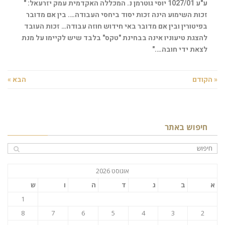
ע"ע 1027/01 יוסי גוטרמן נ. המכללה האקדמית עמק יזרעאל: "
זכות השימוע הינה זכות יסוד ביחסי העבודה…. בין אם מדובר
בפיטורין ובין אם מדובר באי חידוש חוזה עבודה… זכות העובד
להצגת טיעוניו אינה בבחינת "טקס" בלבד שיש לקיימו על מנת
לצאת ידי חובה…."
« הקודם
הבא »
חיפוש באתר
אוגוסט 2026
א
ב
ג
ד
ה
ו
ש
1
8
7
6
5
4
3
2