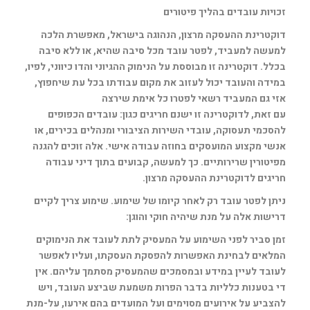
זכויות עובדים בהליך פיטורים
דוקטרינת ההעסקה מרצון, הנהוגה בישראל, מאפשרת הלכה
למעשה למעביד, לפטר עובד מכל סיבה שהיא, או ללא סיבה
בכלל. דוקטרינה זו מבוססת על הנימוק ההגיוני והדו כיווני, לפיו,
במידה והעובד יכול לעזוב את מקום עבודתו בכל עת שיחפוץ,
אזי גם המעביד רשאי לפטרו כל אימת שירצה
עם זאת, לדוקטרינה זו ישנם חריגים כגון: עובדים הכפופים
להסכמי תעסוקה, עובדי השירות הציבורי ומנהלים בכירים, או
אנשי מקצוע המועסקים בחוזה עבודה אישי. אלה זוכים להגנה
מפיטורין שרירותיים. כך למעשה, קבועים בתוך דיני עבודה
חריגים לדוקטרינת ההעסקה מרצון.
ניתן לפטר עובד רק לאחר קיומו של שימוע. שימוע צריך לקיים
דרישות אלה על מנת שיהיה חוקי והוגן:
זמן סביר לפני השימוע על המעסיק לתת לעובד את הנימוקים
המלאים לבחינת האפשרות להפסקת העסקתו, ועליו לאפשר
לעובד לעיין במידע ובמסמכים שהמעסיק מסתמך עליהם. אין
די בטענות כלליות בדבר הפרות משמעת שביצע העובד, ויש
להצביע על אירועים מסוימים ועל המועדים בהם אירעו, על-מנת