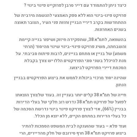
כיצד ניתן להתמודד עם דייר סרבן לפרוקייט פינוי בינוי ?
פרויקט פינו-בינוי הוא ללא ספק האמצעי להגשמה מירבית של
ההתחדשות בקרב דיריי הבניין וחזות פני העיר , הצובר תאוצה
בשנים האחרונות.
בהשוואה, לתמ"א 38, שתפקידה חיזוק ושיפור בנייה קיימת
והשבחתה, משיג פרויקט פינוי-בינוי שינוי מהיסוד (תרתי
משמע) של בניין או מתחם בניינים, לרבות פיתוח סביבתי. על
מנת להיכלל בשני סוגי הפרויקטים הללו יש צורך בקבלת
הסכמת דיירי הפרויקט לביצועו.
שהינה יסוד מרכזי ביכולת לממש את ביצוע הפרויקטים בבניין
הנתון.
חייה של תמ"א 38 קלים יותר בעניין זה. בעוד שלצורך הוצאתו
לפועל של פרויקט תמ"א 38 נדרש רוב חלקי של בעלי הדירות
בבניין (66%), אזי לצורך פרויקט פינוי בינוי נדרשת הסכמה של
כל בעלי הדירות במתחם הקיים, ללא יוצא מן הכלל.
ועוד פלא – בעוד שהוענקה לבית המשפט הסמכות להתיר
ביצוע פרויקט תמ"א 38 חרף סירובם של חלק מהדיירים, הרי