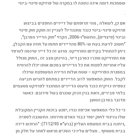
שסמכות דומה אינה נתונה לו במקרה של פרויקט פינוי-בינוי
.
אם כן, לשאלה , מהי תרופתם של דיירים החפצים בביצוע
פרויקט פינוי-בינוי כנגד מתנגדיו? לעניין זה חוקק חוק פינוי
ובינוי (פיצויים), התשס"ו-2006, הקרוי "חוק הדייר הסרבן",
"חשוב לדעת:בעת ש-80% מהדיירים חתמו על חוזה עם הקבלן,
ניתן להתחיל בקידום הפרוייקט. מרגע זה כל דייר שינסה לטרפד
את הפרוייקט מוכרז כסרבן דיור, בהינתן מצב זה , החוק מגולל
עליו אחריות לפצות את כל הדיירים בסכום אותו יכלו להרוויח
במסגרת הפרוייקט – שטח ועלות הדירה המשופצת שיכלו
לקבל. החוק המאפשר לרוב הדיירים במתחם להגיש תביעה
כספית-נזיקית כנגד מיעוט הדיירים המתנגד לפרויקט מטעמים
בלתי סבירים, וזאת בגין הנזק שנגרם בשל סירובם. כאשר
מדובר בסרבן הטוען
כי כל כלי המאפשר אכיפה נגדו ,יפגע בזכות הקניין המקובלת
שלו בניגוד לחוק יסוד כבוד האדם וחירותו. התשובה לסוגיה
,ניתנה בבית המשפט העליון (ברע"א 7112/93): "הרוכש דירה
בבית משותף… מעלים עליו כי הסכים מראש לוותר על חלק מן