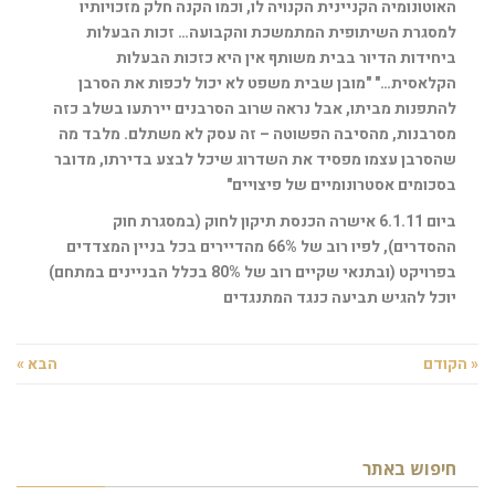
האוטונומיה הקניינית הקנויה לו, וכמו הקנה חלק מזכויותיו
למסגרת השיתופית המתמשכת והקבועה… זכות הבעלות
ביחידות הדיור בבית משותף אין היא כזכות הבעלות
הקלאסית…" "מובן שבית משפט לא יכול לכפות את הסרבן
להתפנות מביתו, אבל נראה שרוב הסרבנים יירתעו בשלב כזה
מסרבנות, מהסיבה הפשוטה – זה עסק לא משתלם. מלבד מה
שהסרבן עצמו מפסיד את השדרוג שיכל לבצע בדירתו, מדובר
בסכומים אסטרונומיים של פיצויים"
ביום 6.1.11 אישרה הכנסת תיקון לחוק (במסגרת חוק
ההסדרים), לפיו רוב של 66% מהדיירים בכל בניין המצדדים
בפרויקט (ובתנאי שקיים רוב של 80% בכלל הבניינים במתחם)
יוכל להגיש תביעה כנגד המתנגדים
« הקודם
הבא »
חיפוש באתר